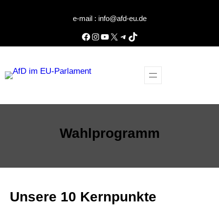
Zum
e-mail : info@afd-eu.de
Inhalt
springen
Facebook
Instagram
YouTube
X
Telegram
TikTok
Wahlprogramm
Unsere 10 Kernpunkte